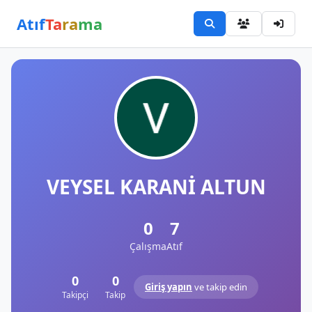
Atıf
Ta
ra
ma
VEYSEL KARANİ ALTUN
0
7
Çalışma
Atıf
0
0
Giriş yapın
ve takip edin
Takipçi
Takip